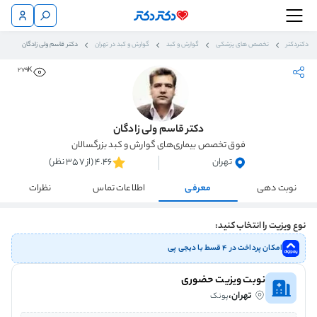
دکتردکتر
تخصص های پزشکی
گوارش و کبد
گوارش و کبد در تهران
دکتر قاسم ولی زادگان
279K
دکتر قاسم ولی زادگان
فوق تخصص بیماری‌های گوارش و کبد بزرگسالان
تهران
4.46 (از 357 نظر)
نوبت دهی
معرفی
اطلاعات تماس
نظرات
نوع ویزیت را انتخاب کنید:
امکان پرداخت در ۴ قسط با دیجی پی
نوبت ویزیت حضوری
تهران،
پونک