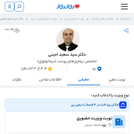
دکتردکتر
تخصص های پزشکی
پوست، مو و زیبایی
پوست، مو و زیبایی در یزد
دکتر سید سعید امینی
380.6K
دکتر سید سعید امینی
تخصص بیماری‌های پوست (درماتولوژی)
یزد
4.12 (از 533 نظر)
نوبت دهی
معرفی
اطلاعات تماس
نظرات
نوع ویزیت را انتخاب کنید:
امکان پرداخت در ۴ قسط با دیجی پی
نوبت ویزیت حضوری
یزد،
محله نیایش