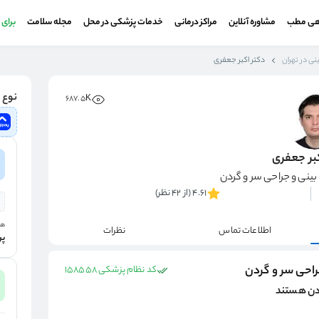
هی مطب
مشاوره آنلاین
مراکز درمانی
خدمات پزشکی در محل
مجله سلامت
برای
ی در تهران
دکتر اکبر جعفری
نوع و
687.5K
کبر جعفری
نی و جراحی سر و گردن
4.61 (از 42 نظر)
هز
اطلاعات تماس
نظرات
پر
راحی سر و گردن
کد نظام پزشکی 158558
ردن هستند