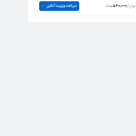
وع از
540,000
دریافت ویزیت آنلاین