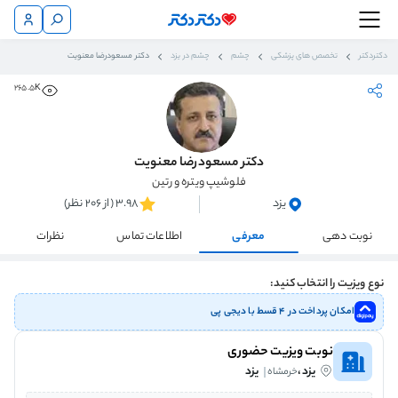
دکتردکتر
تخصص های پزشکی
چشم
چشم در یزد
دکتر مسعودرضا معنویت
265.5K
دکتر مسعودرضا معنویت
فلوشیپ ویتره و رتین
یزد
3.98 (از 206 نظر)
نوبت دهی
معرفی
اطلاعات تماس
نظرات
نوع ویزیت را انتخاب کنید:
امکان پرداخت در ۴ قسط با دیجی پی
نوبت ویزیت حضوری
یزد،
یزد
خرمشاه