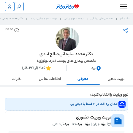
دکتردکتر
تخصص های پزشکی
پوست، مو و زیبایی
پوست، مو و زیبایی در یزد
دکتر محمد سلیمانی صا
369.5K
دکتر محمد سلیمانی صالح آبادی
تخصص بیماری‌های پوست (درماتولوژی)
یزد
4.06 (از 241 نظر)
نوبت دهی
معرفی
اطلاعات تماس
نظرات
نوع ویزیت را انتخاب کنید:
امکان پرداخت در ۴ قسط با دیجی پی
نوبت ویزیت حضوری
یزد،
یزد
یزد،
یزد،
جوان
حنا
آبشاهی