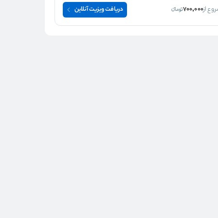
وع از
700,000
دریافت ویزیت آنلاین