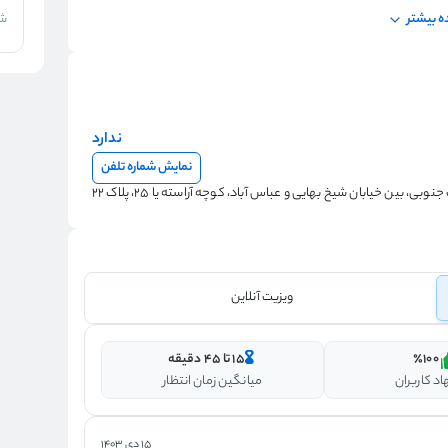
 بیشتر
شر
ندارد
نمایش شماره تلفن
 بین خیابان شیخ بهایی و عباس آباد، کوچه آراسته یا 25، پلاک 22
ویزیت آنلاین
٪100
۱۵ تا ۴۵ دقیقه
د کاربران
میانگین زمان انتظار
15 دی 1403