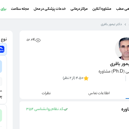
هی مطب
مشاوره آنلاین
مراکز درمانی
خدمات پزشکی در محل
مجله سلامت
برای
دکتر تیمور باقری
نوع و
52.4K
مور باقری
شاوره
4.50 (از 2 نظر)
هز
اطلاعات تماس
نظرات
پر
کد نظام روانشناسی 354