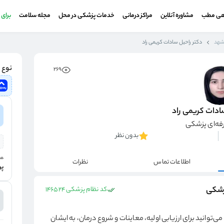
هی مطب
مشاوره آنلاین
مراکز درمانی
خدمات پزشکی در محل
مجله سلامت
برای
شهد
دکتر راحیل سادات کریمی راد
نوع و
269
ادات کریمی راد
فه‌ای پزشکی
بدون نظر
هز
اطلاعات تماس
نظرات
پر
پزشکی
کد نظام پزشکی 146524
وانید برای ارزیابی اولیه، معاینات و شروع درمان، به ایشان