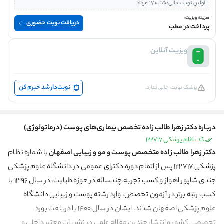
اولین نوبت خالی:
شنبه 17 مرداد
هزینه ویزیت:
دریافت نوبت حضوری
پرداخت در مطب
ویزیت آنلاین
نوبت‌دار شد خبرم کن
پزشک نوبت خالی ندارد.
درباره دکتر زهرا طالب زاده تخصص بیماری‌های پوست (درماتولوژی)
کد نظام پزشکی 122717
دکتر زهرا طالب زاده متخصص پوست و مو و زیبایی اصفهان
با شماره نظام
پزشکی 122717 پس از اتمام دوره دکترای عمومی در دانشگاه علوم پزشکی
جندی شاپور اهواز و کسب تجربه چندساله در حوزه طبابت، در سال ۱۳۹۶ با
کسب رتبه برتر در آزمون تخصص، وارد رشته پوست و زیبایی دانشگاه
علوم پزشکی اصفهان شدند. ایشان در سال ۱۴۰۰ با دریافت بورد
تخصصی کشور و انتشار چندین مقاله علمی در نشریات معتبر داخلی و