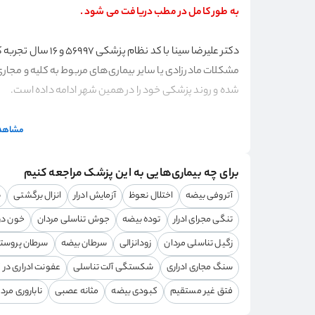
به طور کامل در مطب دریافت می شود .
دکتر علیرضا سینا با 
مشکلات مادرزادی یا سایر بیماری‌های مربوط به کلیه و مجاری 
شده و روند پزشکی خود را در همین شهر ادامه داده است.
نظرات درباره دکتر علیرضا سینا
مشاهده
بسیاری از والدین از روش درمانی و عملکرد مناسب دکتر سینا
باعث شده است تا کودکان حس خوبی در مطب او داشته باشند و 
برای چه بیماری‌هایی به این پزشک مراجعه کنیم
آتروفی بیضه
اختلال نعوظ
آزمایش ادرار
انزال برگشتی
ب
تحصیلات و افتخارات دکتر علیرضا سینا
تنگی مجرای ادرار
توده بیضه
جوش تناسلی مردان
خون در 
دکتر سینا
متخصص اطفال تهران
دارای افتخارات و تحصیلات ز
زگیل تناسلی مردان
زودانزالی
سرطان بیضه
سرطان پروست
سنگ مجاری ادراری
شکستگی آلت تناسلی
·بورد اورولوژی و فلوشیپ اورولوژی اطفال
عفونت ادراری در 
·دارای بورد تخصصی جراحی کلیه و مجاری ادراری
فتق غیر مستقیم
کبودی بیضه
مثانه عصبی
ناباروری مرد
·عضو انجمن اورولوژی ایران