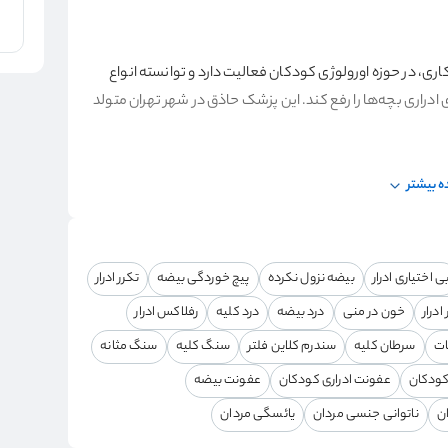
کد نظام پزشکی 56997 و 16 سال تجربه کاری، در حوزه اورولوژی کودکان فعالیت دارد و توانسته انواع
ادراری بچه‌ها را رفع کند. این پزشک حاذق در شهر تهران متولد
 بیشتر
 رضایت کامل دارند. رفتار صمیمانه و خوب این متخصص حرفه‌ای
والدین او را به سایر ین توصیه کنند.
ی اختیاری ادرار
بیضه نزول نکرده
پیچ خوردگی بیضه
تکرر ادرار
ادرار
خون در منی
درد بیضه
درد کلیه
رفلاکس ادرار
یر می باشند:
ات
سرطان کلیه
سندرم کلاین فلتر
سنگ کلیه
سنگ مثانه
کودکان
عفونت ادراری کودکان
عفونت بیضه
ان
ناتوانی جنسی مردان
یائسگی مردان