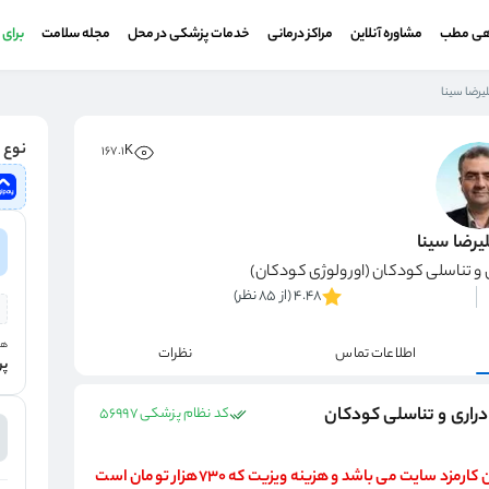
هی مطب
مشاوره آنلاین
مراکز درمانی
خدمات پزشکی در محل
مجله سلامت
برای
یرضا سینا
نوع و
167.1K
یرضا سینا
 و تناسلی کودکان (اورولوژی کودکان)
4.48 (از 85 نظر)
هز
اطلاعات تماس
نظرات
پر
دراری و تناسلی کودکان
کد نظام پزشکی 56997
مراجعین گرامی لطفا توجه داشته باشید، مبلغ 33 هزار تومان کارمزد سایت می باشد و هزینه ویزیت که 730هزار تومان است