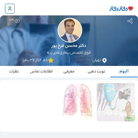
62K
دکتر محسن فرخ پور
فوق تخصص بیماری‌های ریه
تهران
4.58 (از 37 نظر)
آلبوم
نوبت دهی
معرفی
اطلاعات تماس
نظرات
آلودگی هوا
مواد شوینده و آسم