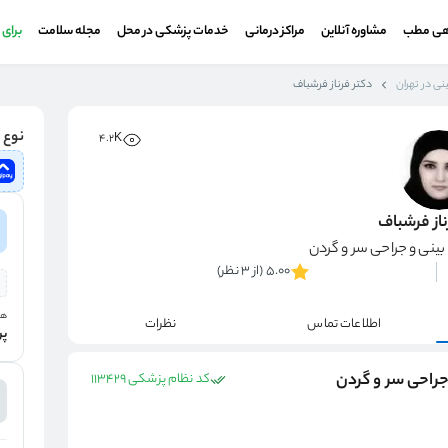
هی مطب
مشاوره آنلاین
مراکز درمانی
خدمات پزشکی در محل
مجله سلامت
برای
ی در تهران
دکتر فرناز فرشباف
نوع و
4.2K
ناز فرشباف
نی و جراحی سر و گردن
5.00 (از 3 نظر)
هز
اطلاعات تماس
نظرات
پر
جراحی سر و گردن
کد نظام پزشکی 113429