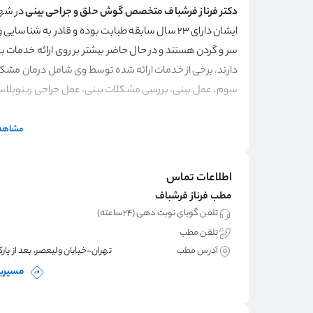
دکتر فرناز فرشباف متخصص گوش حلق و جراحی بینی
ایشان دارای ۲۳ سال سابقه طبابت بوده و قادر به ش
سر و گردن هستند و در حال حاضر بیشتر بر روی ارائه خدمات
دارند. برخی از خدمات ارائه شده توسط وی شامل درمان
مشکلا
سوم، عمل بینی، بررسی مشکلات بینی
،
عمل جراحی رینوپلاس
نظرات درباره دکتر
مشاهده
نظرات درباره دکتر فرناز فرشباف
بسیار مثبت بوده و تمامی ا
سر و گردن به وی مراجعه کرده بودند از خدمات دریافتی رضایت 
اطلاعات تماس
خصوص انجام جراحی زیبایی بینی
و
پیشگیری از مشکلات بین
مطب فرناز فرشباف
راهکارهای درمانی برای مشکلات بینی بهره می‌گیرند تا علاوه 
تلفن گویای نوبت دهی (۲۴ساعته)
بپردازند.
تلفن مطب
آدرس مطب
تهران-خیابان ولیعصر، بعد از پارک ساعی، کوچه ساعی2، ساخت
سوابق تحصیلی و افتخارات دکتر
مسیریا
سوابق تحصیلی دکتر فرشباف در زیر آورده شده است: