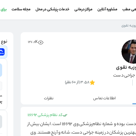
هی مطب
مشاوره آنلاین
مراکز درمانی
خدمات پزشکی در محل
مجله سلامت
برای
روزبه تقوی
نوع و
127.8K
وزبه تقوی
جراحی دست
3.58 (از 60 نظر)
هز
اطلاعات تماس
نظرات
پر
کد نظام پزشکی 116692
ده و شماره نظام‌پزشکی وی ۱۱۶۶۹۲ است.
ایشان بیش از