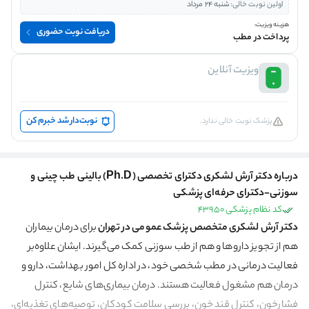
اولین نوبت خالی:
شنبه 24 مرداد
هزینه ویزیت:
دریافت نوبت حضوری
پرداخت در مطب
ویزیت آنلاین
نوبت‌دار شد خبرم کن
پزشک نوبت خالی ندارد.
درباره دکتر آرش لشکری دکترای تخصصی (Ph.D) بالینی طب چینی و
سوزنی-دکترای حرفه‌ای پزشکی
کد نظام پزشکی 43950
دکتر آرش لشکری متخصص پزشک عمومی در تهران
برای درمان بیماران
هم از تجویز دارو‌ها و هم از طب سوزنی کمک می‌گیرند. ایشان علاوه‌بر
فعالیت درمانی در مطب شخصی خود، در اداره کل امور بهداشت، دارو و
درمان هم مشغول فعالیت هستند. درمان بیماری‌های شایع، کنترل
فشارخون، کنترل قند خون، بررسی سلامت کودکان، توصیه‌های تغذیه‌ای،