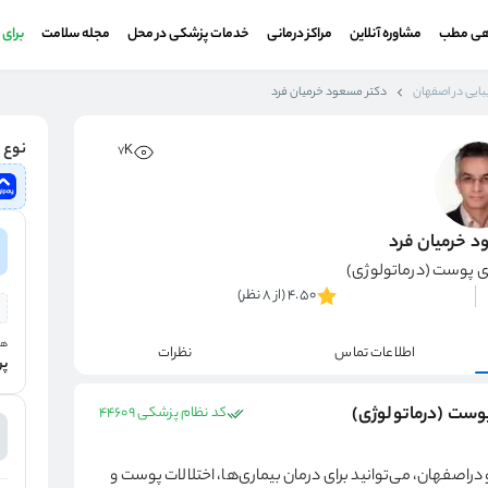
هی مطب
مشاوره آنلاین
مراکز درمانی
خدمات پزشکی در محل
مجله سلامت
برای
بایی در اصفهان
دکتر مسعود خرمیان فرد
نوع و
7K
د خرمیان فرد
 پوست (درماتولوژی)
4.50 (از 8 نظر)
هز
اطلاعات تماس
نظرات
پر
وست (درماتولوژی)
کد نظام پزشکی 44609
اصفهان، می‌توانید برای درمان بیماری‌ها، اختلالات پوست و