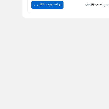
وع از
420,000
دریافت ویزیت آنلاین