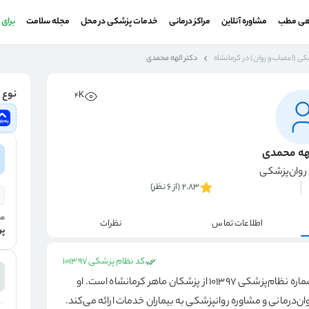
هی مطب
مشاوره آنلاین
مراکز درمانی
خدمات پزشکی در محل
مجله سلامت
برای
کی (اعصاب و روان) در کرمانشاه
دکتر الهه محمدی
نوع و
4K
لهه محمدی
وان‌پزشکی
2.83 (از 6 نظر)
هز
اطلاعات تماس
نظرات
پر
کد نظام پزشکی 101397
، با شماره نظام‌پزشکی 101397 از پزشکان ماهر کرمانشاه است. او
ان‌درمانی و مشاوره روانپزشکی به بیماران خدمات ارائه می‌کند.