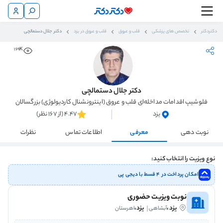
دکتردکتر
تخصص های پزشکی
قلب و عروق
قلب و عروق در یزد
دکتر جلال دستمالچی
169K
دکتر جلال دستمالچی
فلوشیپ اقدامات مداخله‌ای قلب و عروق (اینترونشنال کاردیولوژی) بزرگسالان
یزد
4.47 (از 167 نظر)
نوبت دهی
معرفی
اطلاعات تماس
نظرات
نوع ویزیت را انتخاب کنید:
امکان پرداخت در ۴ قسط با دیجی پی
نوبت ویزیت حضوری
یزد،
یزد،
آبشاهی
اهرستان