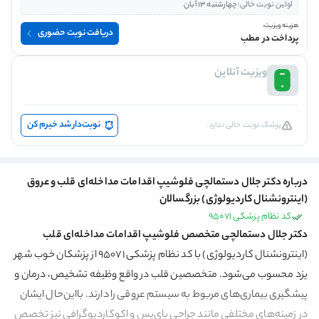
اولین نوبت خالی:
چهارشنبه 13 آبان
هزینه ویزیت:
دریافت نوبت حضوری
پرداخت در مطب
ویزیت آنلاین
نوبت‌دار شد خبرم کن
پزشک نوبت خالی ندارد.
درباره دکتر جلال دستمالچی فلوشیپ اقدامات مداخله‌ای قلب و عروق
(اینترونشنال کاردیولوژی) بزرگسالان
کد نظام پزشکی 95071
دکتر جلال دستمالچی متخصص فلوشیپ اقدامات مداخله‌ای قلب
(اینترونشنال کاردیولوژی) با کد نظام پزشکی 95071 از پزشکان خوب شهر
یزد محسوب می‌شود. متخصصین قلب در واقع وظیفه تشخیص، درمان و
پیشگیری بیماری‌های مربوط به سیستم عروقی را دارند. با‌این‌حال ایشان
در زمینه‌های مختلفی مانند جراحی بای‌پس و اکوکاردیوگرافی نیز تخصص