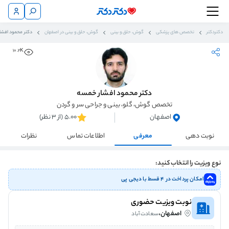
دکتردکتر
تخصص های پزشکی
گوش، حلق و بینی
گوش، حلق و بینی در اصفهان
دکتر محمود افشا
10.2K
دکتر محمود افشار خمسه
تخصص گوش، گلو، بینی و جراحی سر و گردن
اصفهان
5.00 (از 3 نظر)
نوبت دهی
معرفی
اطلاعات تماس
نظرات
نوع ویزیت را انتخاب کنید:
امکان پرداخت در ۴ قسط با دیجی پی
نوبت ویزیت حضوری
اصفهان،
سعادت آباد