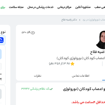
هی مطب
مشاوره آنلاین
مراکز درمانی
خدمات پزشکی در محل
مجله سلامت
برای
اب (نورولوژی) در یزد
دکتر راضیه فلاح
نوع و
530.5K
اضیه فلاح
عصاب کودکان (نورولوژی کودکان)
3.98 (از 356 نظر)
هز
اطلاعات تماس
نظرات
پر
و اعصاب کودکان (نورولوژی
کد نظام پزشکی 32242
می باشد.