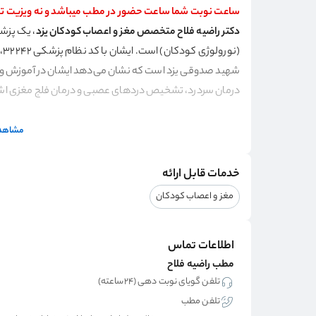
ساعت نوبت شما ساعت حضور در مطب میباشد و نه ویزیت 
دکتر راضیه فلاح متخصص مغز و اعصاب کودکان یزد
، یک پزش
(ن
شهید صدوقی یزد است که نشان می‌دهد ایشان در آموزش و پ
درمان سردرد، تشخیص دردهای عصبی و درمان فلج مغزی اشا
نظرات مراجعین در مورد پزشک
مشاهده
مراجعین به مطب
دکتر راضیه فلاح فوق تخصص بیماری‌های 
کیفیت بالای مشاوره‌ها و صبوری زیاد، زمان مناسب و دستر
خدمات قابل ارائه
ارائه شده بسیار دید مثبتی داشته و راضی هستند. ناگفته نم
مغز و اعصاب کودکان
و درمانی، به مراجعین کمک می‌کنند تا به بهترین نتایج برس
موثر بوده است.
اطلاعات تماس
مطب راضیه فلاح
سوابق تحصیلی و افتخارات دکتر راضیه فلاح
تلفن گویای نوبت دهی (۲۴ساعته)
ایشان توانسته با طی نمودن مدارج عالی به جایگاه فوق ت
تلفن مطب
دست یابند و از دانش خود در جهت درمان مراجعین بهره ببرند. ا