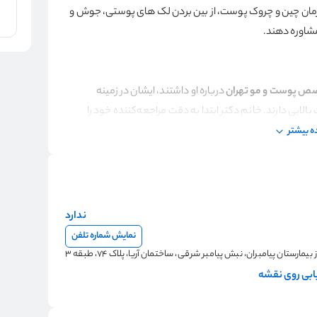
درمان چین و چروک پوست، از بین بردن لک های پوستی، جوش و
شاوره دهند.
خصص پوست و مو تهران
درباره او داشتند، ایشان در زمینه
ی دارند. خانم دکتر ابتدا به دقت مراجعه‌کننده خود را
ات زیبایی باشد به او مشاوره می‌دهند. سپس در صورت نیاز، از
 بیشتر
ام دهند. این پزشک در زمینه تخصص خود دانش بالایی دارد و
ندارد
نمایش شماره تلفن
ز بیمارستان پیامبران، نبش پیامبر شرقی، ساختمان آریا، پلاک 74، طبقه 3
بی روی نقشه