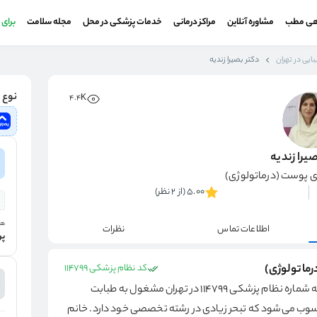
هی مطب
مشاوره آنلاین
مراکز درمانی
خدمات پزشکی در محل
مجله سلامت
برای
ایی در تهران
دکتر بصیرا زندیه
نوع و
4.4K
یرا زندیه
 پوست (درماتولوژی)
5.00 (از 2 نظر)
هز
اطلاعات تماس
نظرات
پر
رماتولوژی)
کد نظام پزشکی 114799
به شماره نظام پزشکی 114799 در تهران مشغول به طبابت
وب می‌شود که تبحر زیادی در رشته تخصصی خود دارد. خانم