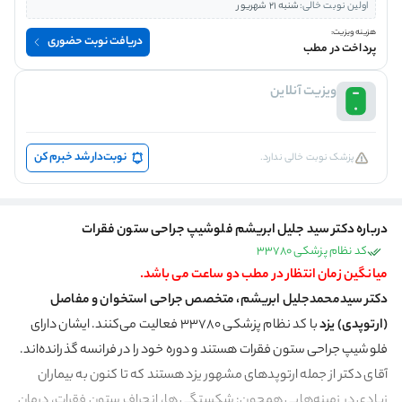
اولین نوبت خالی:
شنبه 21 شهریور
هزینه ویزیت:
دریافت نوبت حضوری
پرداخت در مطب
ویزیت آنلاین
نوبت‌دار شد خبرم کن
پزشک نوبت خالی ندارد.
درباره دکتر سید جلیل ابریشم فلوشیپ جراحی ستون فقرات
کد نظام پزشکی 33780
میانگین زمان انتظار در مطب دو ساعت می باشد.
دکتر سیدمحمدجلیل ابریشم، متخصص جراحی استخوان و مفاصل
(ارتوپدی) یزد
با کد نظام پزشکی 33780 فعالیت می‌کنند. ایشان دارای
فلوشیپ جراحی ستون فقرات هستند و دوره خود را در فرانسه گذرانده‌اند.
آقای دکتر از جمله ارتوپدهای مشهور یزد هستند که تا کنون به بیماران
زیادی در زمینه‌هایی همچون: شکستگی ها، انحراف ستون فقرات، درمان