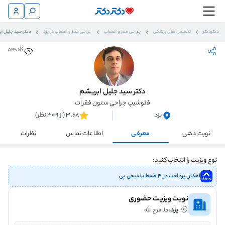
دکتردکتر
تخصص های پزشکی
جراحی مغز و اعصاب
جراحی مغز و اعصاب در یزد
دکتر سید جلیل ا
523.8K
دکتر سید جلیل ابریشم
فلوشیپ جراحی ستون فقرات
یزد
3.68 (از 309 نظر)
نوبت دهی
معرفی
اطلاعات تماس
نظرات
نوع ویزیت را انتخاب کنید:
امکان پرداخت در ۴ قسط با دیجی پی
نوبت ویزیت حضوری
یزد،
ملا فرج الله