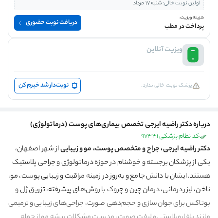
اولین نوبت خالی:
شنبه 17 مرداد
هزینه ویزیت:
دریافت نوبت حضوری
پرداخت در مطب
ویزیت آنلاین
نوبت‌دار شد خبرم کن
پزشک نوبت خالی ندارد.
درباره دکتر راضیه ایرجی تخصص بیماری‌های پوست (درماتولوژی)
کد نظام پزشکی 97331
دکتر راضیه ایرجی، جراح و متخصص پوست، مو و زیبایی
از شهر اصفهان،
یکی از پزشکان برجسته و خوشنام در حوزه درماتولوژی و جراحی پلاستیک
هستند. ایشان با دانش جامع و به‌روز در زمینه مراقبت و زیبایی پوست، مو،
ناخن، لیزر درمانی، درمان چین و چروک با روش‌های پیشرفته، تزریق ژل و
بوتاکس برای جوان‌سازی و حجم‌دهی صورت، جراحی‌های زیبایی و ترمیمی
مانند بلفاروپلاستی و لیفت صورت، مدیریت مشکلات ریشه مو از جمله