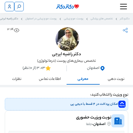
دکتردکتر
تخصص های پزشکی
پوست، مو و زیبایی
پوست، مو و زیبایی در اصفهان
دکتر راضیه ایرجی
13.6K
دکتر راضیه ایرجی
تخصص بیماری‌های پوست (درماتولوژی)
اصفهان
3.03 (از 10 نظر)
نوبت دهی
معرفی
اطلاعات تماس
نظرات
نوع ویزیت را انتخاب کنید:
امکان پرداخت در ۴ قسط با دیجی پی
نوبت ویزیت حضوری
اصفهان،
جلفا