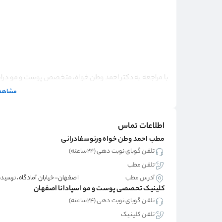
با مراجعه به دکتر احمد وطن خواه، متخصص پوست و مو دراصفه
خدمات و عمل‌های زیبایی اقدام کنید. دکتر احمد وطن خواه ب
مشاهده
به‌روز، تشخیص دقیق‌تری ارائه می‌دهند و روند بهبودی را ب
نظرات مراجعین قبلی این پشک، کافیست وارد سامانه دکتردکتر
اطلاعات تماس
میانگین امتیاز این پزشک از تعداد 0 نظر است.
مطب احمد وطن خواه ورنوسفادرانی
تلفن گویای نوبت دهی (۲۴ساعته)
تلفن مطب
آدرس مطب
اصفهان-خیابان آمادگاه، نرسیده
کلینیک تحصصی پوست و مو اسپادانا اصفهان
تلفن گویای نوبت دهی (۲۴ساعته)
تلفن کلینیک