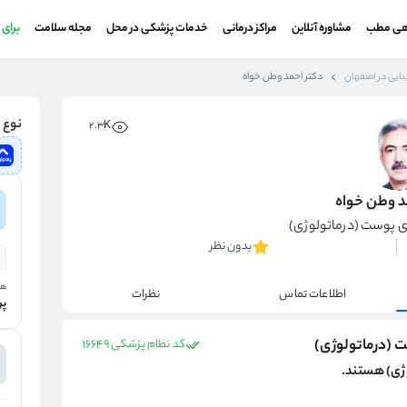
هی مطب
مشاوره آنلاین
مراکز درمانی
خدمات پزشکی در محل
مجله سلامت
برای
بایی در اصفهان
دکتر احمد وطن خواه
نوع و
2.3K
د وطن خواه
 پوست (درماتولوژی)
بدون نظر
هز
اطلاعات تماس
نظرات
پر
 (درماتولوژی)
کد نظام پزشکی 16649
ژی) هستند.