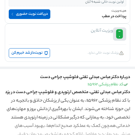
اولین نوبت خالی:
شنبه 9 آبان
هزینه ویزیت:
دریافت نوبت حضوری
پرداخت در مطب
ویزیت آنلاین
نوبت‌دار شد خبرم کن
پزشک نوبت خالی ندارد.
درباره دکتر عباس عبدلی تفتی فلوشیپ جراحی دست
کد نظام پزشکی 115962
دکتر عباس عبدلی تفتی، متخصص ارتوپدی و فلوشیپ جراحی دست در یزد
با کد نظام پزشکی 115962، به عنوان یکی از پزشکان حاذق و باتجربه در
این حوزه شناخته می‌شوند. ایشان با بهره‌گیری از دانش بروز و مهارت‌های
تخصصی خود، به بیمارانی که درگیر مشکلاتی در زمینه ارتوپدی هستند
خدماتی همچون کمک به عملکرد صحیح اندام‌ها، بهبود آسیب های
ورزشی و درمان درد مفاصل ارائه کرده و به تشخیص و درمان دقیق