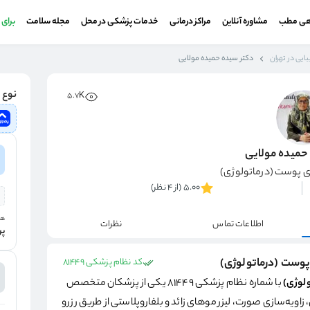
هی مطب
مشاوره آنلاین
مراکز درمانی
خدمات پزشکی در محل
مجله سلامت
برای
ایی در تهران
دکتر سیده حمیده مولایی
نوع و
5.7K
حمیده مولایی
 پوست (درماتولوژی)
5.00 (از 4 نظر)
هز
اطلاعات تماس
نظرات
پر
پوست (درماتولوژی)
کد نظام پزشکی 81449
ولوژی)
با شماره نظام پزشکی 81449 یکی از پزشکان متخصص
اویه‌سازی صورت، لیزر موهای زائد و بلفاروپلاستی از طریق رزرو