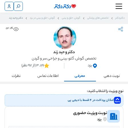
دکتردکتر
تخصص های پزشکی
گوش، حلق و بینی
گوش، حلق و بینی در یزد
دکتر وحید زند
54.7K
دکتر وحید زند
تخصص گوش، گلو، بینی و جراحی سر و گردن
یزد
3.89 (از 97 نظر)
نوبت دهی
معرفی
اطلاعات تماس
نظرات
نوع ویزیت را انتخاب کنید:
امکان پرداخت در ۴ قسط با دیجی پی
نوبت ویزیت حضوری
یزد