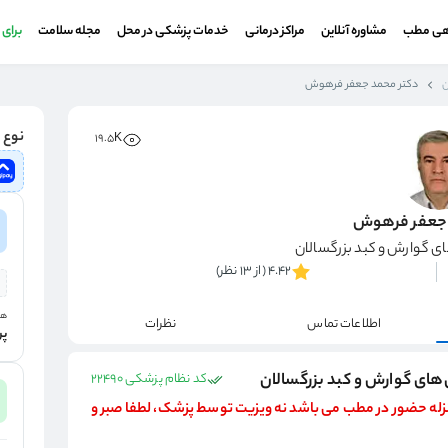
هی مطب
مشاوره آنلاین
مراکز درمانی
خدمات پزشکی در محل
مجله سلامت
برای
ن
دکتر محمد جعفر فرهوش
نوع و
19.5K
 جعفر فرهوش
 گوارش و کبد بزرگسالان
4.42 (از 13 نظر)
هز
اطلاعات تماس
نظرات
پر
ای گوارش و کبد بزرگسالان
کد نظام پزشکی 22490
نزله حضور در مطب می باشد نه ویزیت توسط پزشک، لطفا صبر و