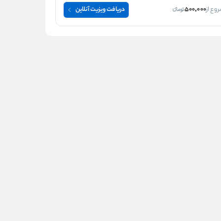
وع از
500,000
دریافت ویزیت آنلاین