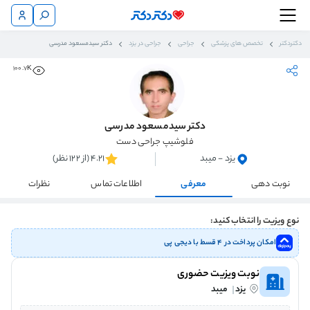
دکتردکتر
تخصص های پزشکی
جراحی
جراحی در یزد
دکتر سيدمسعود مدرسی
100.7K
دکتر سيدمسعود مدرسی
فلوشیپ جراحی دست
یزد - میبد
4.21 (از 122 نظر)
نوبت دهی
معرفی
اطلاعات تماس
نظرات
نوع ویزیت را انتخاب کنید:
امکان پرداخت در ۴ قسط با دیجی پی
نوبت ویزیت حضوری
یزد
میبد