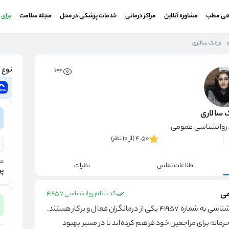
هی مطب
مشاوره آنلاین
مراکز درمانی
خدمات پزشکی در محل
مجله سلامت
برای
فرانک سالاری
نوع و
694
 سالاری
 روانشناسی عمومی
4.50 (از 10 نظر)
هز
اطلاعات تماس
نظرات
پر
می
کد نظام روانشناسی 41957
و دارای کد نظام روانشناسی به شماره 41957 یکی از درمانگران فعال و پرکار هستند.
مانه برای مراجعین خود فراهم کرده‌اند تا در مسیر بهبود