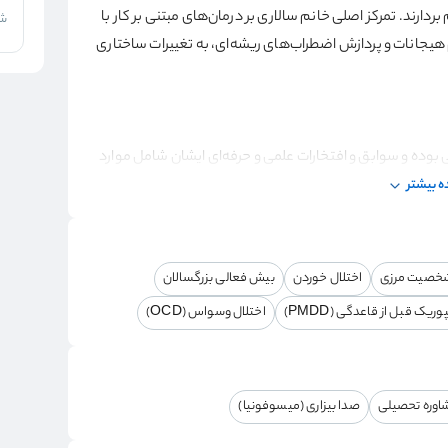
ردارند. تمرکز اصلی خانم سالاری بر درمان‌های مبتنی بر کار با
شر
یجانات و پردازش اضطراب‌های ریشه‌ای، به تغییرات ساختاری
وده و سوابق و افتخارات علمی و حرفه‌ای ایشان شامل موارد
 بیشتر
تد: DISTDP دانش‌آموخته دوره ۳ ساله «روان‌درمانی پویشی فشرده کوتاه‌مدت دوانلو» در انیستیتو دکتر
تراپی (هیپنوتیزم) زیر نظر رئیس کمیته آموزش انجمن
شخصیت مرزی
اختلال خوردن
بیش فعالی بزرگسالان
ریک قبل از قاعدگی (PMDD)
اختلال وسواس (OCD)
مشاوره کشور.
اوره تحصیلی
صدا بیزاری (میسوفونیا)
سی در سرای محله جمهوری.
شیار در متد روان‌پویشی، خود نیز تحت درمان با همین متد قرار