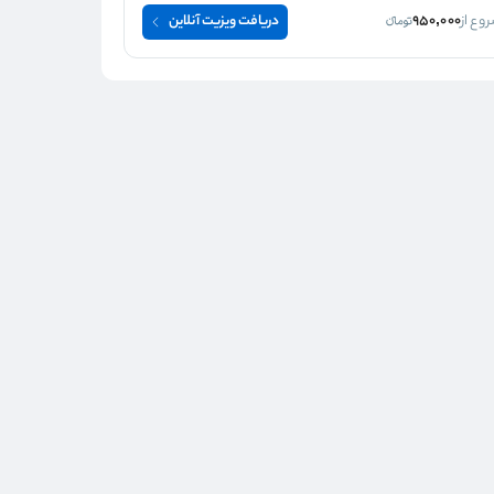
وع از
950,000
دریافت ویزیت آنلاین