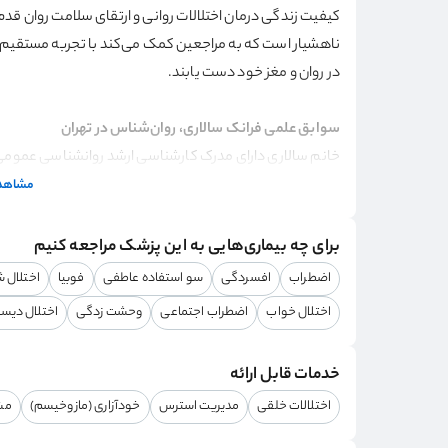
کیفیت زندگی درمان اختلالات روانی و ارتقای سلامت روان قدم ب
ناهشیار است که به مراجعین کمک می‌کند با تجربه مستقیم ه
در روان و مغز خود دست یابند.
سوابق علمی فرانک سالاری، روان‌شناس در تهران
خانم سالاری دارای مدرک کارشناسی ارشد روانشناسی عمومی ب
زیر است:
مشاهده
تخصص در م
معنوی‌پور
برای چه بیماری‌هایی به این پزشک مراجعه کنیم
هیپنوتراپیست: دارای مدرک گذراندن دوره تخصصی هیپنو
اضطراب
افسردگی
سو استفاده عاطفی
فوبیا
اختلال 
بین‌المللی هیپنوتیزم آسیا
اختلال خواب
اضطراب اجتماعی
وحشت زدگی
اختلال دیسپو
سوابق درمانی: دارای ۵ سال سابقه مستمر فعالیت در حوزه مشاوره و روان‌درمانی.
مهارت‌های تکمیلی: دوره‌دیده رویکرد شناختی-رفتاریCBT زیر نظر دکتر شفیعی‌فرد.
خدمات قابل ارائه
عضویت‌های حرفه‌ای
:
عضو سازمان نظام روانشناسی و 
اختلالات خلقی
مدیریت استرس
خودآزاری (مازوخیسم)
مش
فعالیت‌های آموزشی
:
برگزار کننده کلاس‌های روانشنا
تعهد حرفه‌ای: ایشان به دلیل حساسیت و عمق کار با ناه