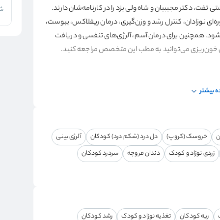
 تفت، دکتر مجیبیان و شاه ولی یزد را در کارنامه‌شان دارند.
شر
ای نوزادان، کنترل رشد و وزن‌گیری، درمان ریفلاکس، یبوست،
 می‌شود. همچنین برای درمان آسم، آلرژی‌های تنفسی و دریافت
 خون‌ریزی می‌توانید به مطب این متخصص مراجعه کنید.
 بیشتر
ن
خروسک (کروپ)
دل درد (شکم درد) کودکان
آلرژی بینی
لی ابن ابی‌طالب
زردی نوزاد و کودک
دندان قروچه
سردرد کودکان
ند و بیش از 6 سال سابقه کاری دارند.
یم؟
متخصص مراجعه کنید:
ریه کودکان
تغذیه نوزاد و کودک
رشد کودکان