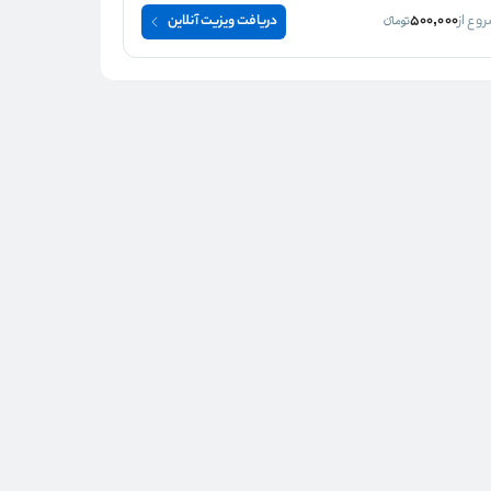
وع از
500,000
دریافت ویزیت آنلاین