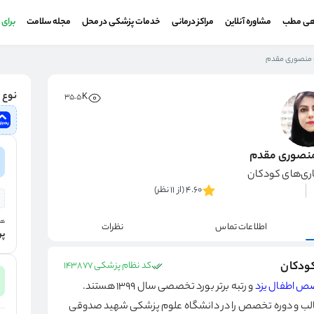
هی مطب
مشاوره آنلاین
مراکز درمانی
خدمات پزشکی در محل
مجله سلامت
برای
ه منصوری مقدم
نوع و
35.5K
 منصوری مقدم
ی‌های کودکان
4.60 (از 11 نظر)
هز
اطلاعات تماس
نظرات
پر
کودکان
کد نظام پزشکی 143877
 اطفال یزد
و رتبه برتر بورد تخصصی سال ۱۳۹۹ هستند.
‌طالب و دوره تخصص را در دانشگاه علوم پزشکی شهید صدوقی