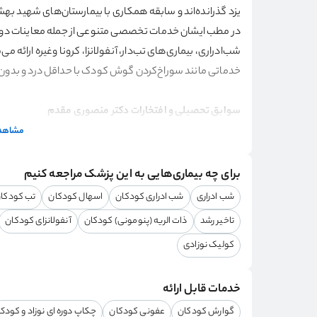
یزد گذرانده‌اند و سابقه همکاری با بیمارستان‌های شهید بهشتی
در مطب ایشان خدمات تخصصی متنوعی از جمله معاینات دوره‌
شب‌ادراری، بیماری‌های تب‌دار، آنفولانزا، کرونا وغیره ارائه
خدماتی مانند سوراخ‌کردن گوش کودک با حداقل درد و بدون
سوابق تحصیلی و افتخارات دکتر منصوری مقدم
سوابق کاری و تحصیلی این پزشک به شرح زیر است:
مشاهده
رتبه برتر بورد تخصصی سال 1399
اخذ تخصص بیماری‌های کودکان
برای چه بیماری‌هایی به این پزشک مراجعه کنیم
اخذ مدرک دکترای حرفه‌ای پزشکی
شب ادراری
شب ادراری کودکان
اسهال کودکان
تب کودکا
گذراندن دوره پزشکی عمومی در دانشگاه علوم پزشکی ع
تاخیر رشد
ذات الریه (پنومونی) کودکان
آنفولانزای کودکان
ایشان دوره تخصص خود را در دانشگاه علوم پزشکی شهید صدوقی یزد گذرانده‌ا
کولیک نوزادی
چه زمانی باید به دکتر الهه منصوری مقدم مراجعه کن
خدمات قابل ارائه
در صورت مشاهده علائم و مشکلات زیر لازم است به پزشک 
تب بالا یا تب‌های مداوم و ناگهانی در نوزادان
گوارش کودکان
عفونی کودکان
چکاپ دوره ای نوزاد و کودک