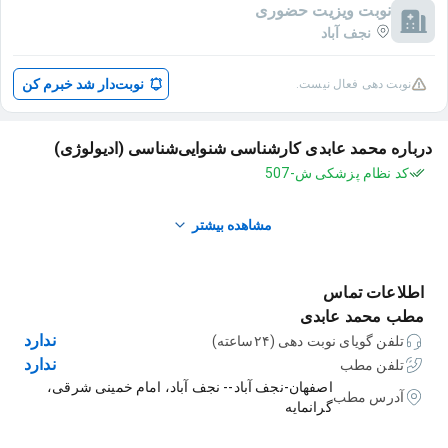
نوبت ویزیت حضوری
نجف آباد
نوبت‌دار شد خبرم کن
نوبت دهی فعال نیست.
درباره محمد عابدی کارشناسی شنوایی‌شناسی (ادیولوژی)
کد نظام پزشکی ش-507
مشاهده بیشتر
اطلاعات تماس
مطب محمد عابدی
ندارد
تلفن گویای نوبت دهی (۲۴ساعته)
ندارد
تلفن مطب
اصفهان-نجف آباد-- نجف آباد، امام خمینی شرقی،
آدرس مطب
گرانمایه