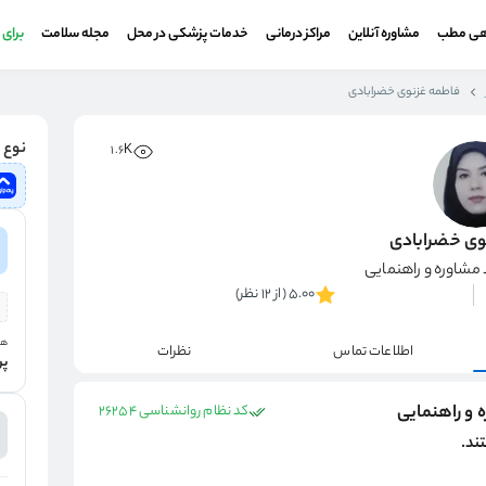
هی مطب
مشاوره آنلاین
مراکز درمانی
خدمات پزشکی در محل
مجله سلامت
برای
فاطمه غزنوی خضرابادی
نوع و
1.6K
وی خضرابادی
مشاوره و راهنمایی
5.00 (از 12 نظر)
هز
اطلاعات تماس
نظرات
پر
 و راهنمایی
کد نظام روانشناسی 26254
ند.