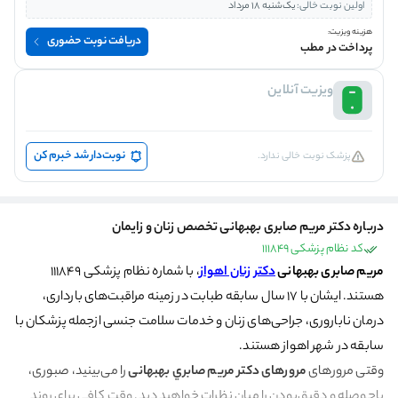
اولین نوبت خالی:
یک‌شنبه 18 مرداد
هزینه ویزیت:
دریافت نوبت حضوری
پرداخت در مطب
ویزیت آنلاین
نوبت‌دار شد خبرم کن
پزشک نوبت خالی ندارد.
درباره دکتر مریم صابری بهبهانی تخصص زنان و زایمان
کد نظام پزشکی 111849
مریم صابری بهبهانی
دکتر زنان اهواز
، با شماره نظام پزشکی 111849
هستند. ایشان با ۱۷ سال سابقه طبابت در زمینه مراقبت‌های بارداری،
درمان ناباروری، جراحی‌های زنان و خدمات سلامت جنسی ازجمله پزشکان با
سابقه در شهر اهواز هستند.
وقتی مرورهای
مرورهای دكتر مريم صابري بهبهانی
را می‌بینید، صبوری،
باحوصله‌ و دقیق‌بودن را میان نظرات خواهید دید. وقت کافی برای روند