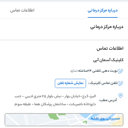
درباره مرکز درمانی
اطلاعات تماس
درباره مرکز درمانی
اطلاعات تماس
کلینیک آسمان آبی
نوبت دهی تلفنی ۲۴ساعته:
ندارد
تلفن تماس
کلینیک
:
نمایش شماره تلفن
البرز-کرج-خيابان بهار - نبش بلوار ٢٥ متري اديبي - جنب
آدرس مطب:
داروخانه ناصربخت - ساختمان پزشكان هما - طبقه سوم
مسیریابی روی نقشه