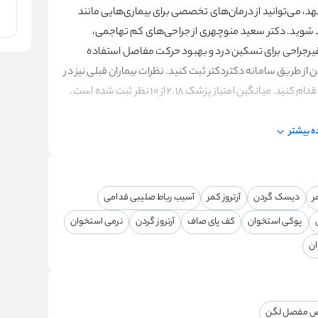
د، می‌توانید از درمان‌های تخصصی برای بیماری‌هایی مانند
ند شوید. دکتر سعید منوچهری از جراحی‌های کم تهاجمی،
مانی (استروئید، PRP) و درمان‌های غیرجراحی برای تسکین درد و بهبود حرکت مفاصل استفاده
ن از طریق سامانه دکتردکتر ثبت کنید. نظرات بیماران قبلی نیز در
 امتیاز پزشک 2.18 از 10 نظر ثبت شده است.
 بیشتر
ر
دیسک گردن
آرتروز کمر
آسیب رباط صلیبی قدامی
پوکی استخوان
کف پای صاف
آرتروز گردن
نرمی استخوان
ن
ض مفصل لگن