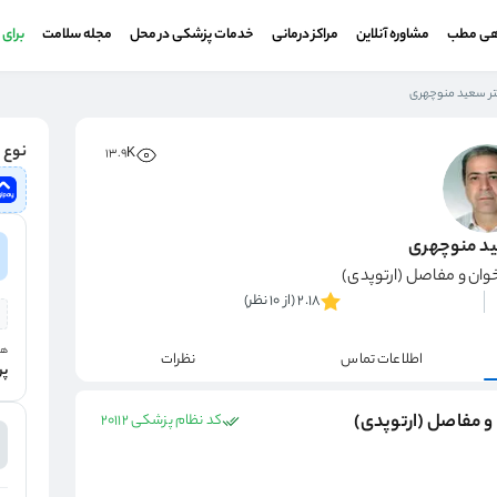
هی مطب
مشاوره آنلاین
مراکز درمانی
خدمات پزشکی در محل
مجله سلامت
برای
ر سعید منوچهری
نوع و
13.9K
ید منوچهری
ن و مفاصل (ارتوپدی)
2.18 (از 10 نظر)
هز
اطلاعات تماس
نظرات
پر
 مفاصل (ارتوپدی)
کد نظام پزشکی 20112