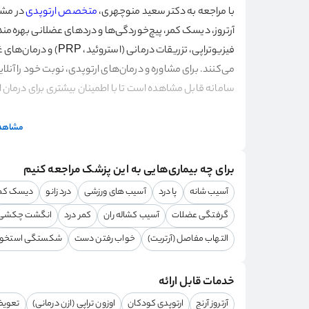
با مراجعه به دکتر سعید منوچهری،
متخصص ارتوپدی
در مشه
آرتروز، دیسک کمر، پیچ‌خوردگی‌ها و دردهای عضلانی بهره‌م
فیزیوتراپی، تزریقات در
می‌کنند. برای مشاوره و درمان‌های ارتوپدی، نوبت خود را آنلای
سامانه قابل مشاهده است تا با اطمینان بیشتری برای درمان اقدام کنید. میانگین
مشاهده
برای چه بیماری‌هایی به این پزشک مراجعه کنیم
آسیب شانه
پا درد
آسیب‌ های ورزشی
درد زانو
دیسک کم
گرفتگی عضلات
آسیب کشاله ران
کمر درد
انگشت چکشی
التهاب مفاصل (آرتریت)
خواب رفتن دست
شکستگی استخوا
خدمات قابل ارائه
آرتروز آرنج
ارتوپدی کودکان
اوزون تراپی (ازن درمانی)
تعوی