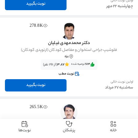
اولین نوبت خالی
نوبت بگیرید
چهارشنبه 22 مهر
278.8K
دکتر محمدمهدی غیلیان
فلوشیپ جراحی استخوان و مفاصل کودکان (ارتوپدی کودکان)
یزد
٪64‌‌‌
توصیه شده
3.87
(از 261 نفر)
نوبت مطب
اولین نوبت خالی
نوبت بگیرید
سه‌شنبه 27 مرداد
265.5K
دکتر رحیم محمد تقی نژاد
خانه
پزشکان
نوبت‌ها
تخصص جراحی استخوان و مفاصل (ارتوپدی)
یزد
، حنا