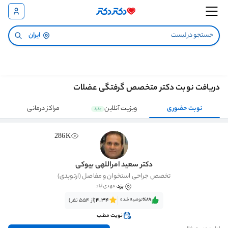
ایران
دریافت نوبت دکتر متخصص گرفتگی عضلات
نوبت حضوری
ویزیت آنلاین
مراکز درمانی
جدید
286K
دکتر سعید امراللهی بیوکی
تخصص جراحی استخوان و مفاصل (ارتوپدی)
یزد
، مهدی آباد
٪89‌‌‌
توصیه شده
4.34
(از 554 نفر)
نوبت مطب