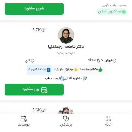
وضعیت پاسخگویی
شروع مشاوره
هم اکنون آنلاین
5.7K
دکتر فاطمه ارجمندنیا
فلوشیپ درد
، در2 محله
تهران
کرج
٪95‌‌‌
توصیه شده
4.90
(از 40 نفر)
نسخه الکترونیک
مشاوره تلفنی
نوبت مطب
رزرو مشاوره
5.6K
خانه
پزشکان
نوبت‌ها
دکتر مریم شریعتمداری