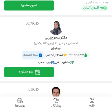
وضعیت پاسخگویی
شروع مشاوره
هم اکنون آنلاین
88.7K
دکتر سحر چپرلی
تخصص جراحی لثه (پریودانتیکس)
تهران
٪97‌‌‌
توصیه شده
4.75
(از 35 نفر)
نسخه الکترونیک
مشاوره تلفنی
نوبت مطب
رزرو مشاوره
61K
دکتر سید محمد ابریشم
خانه
پزشکان
نوبت‌ها
تخصص پروتزهای دندانی (پروستودانتیکس)