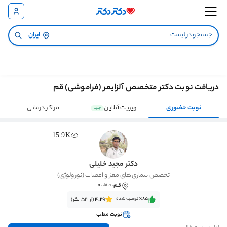
ایران
دریافت نوبت دکتر متخصص آلزایمر (فراموشی) قم
نوبت حضوری
ویزیت آنلاین
مراکز درمانی
جدید
15.9K
دکتر مجید خلیلی
تخصص بیماری‌های مغز و اعصاب (نورولوژی)
قم
، صفاییه
٪85‌‌‌
توصیه شده
4.29
(از 53 نفر)
نوبت مطب