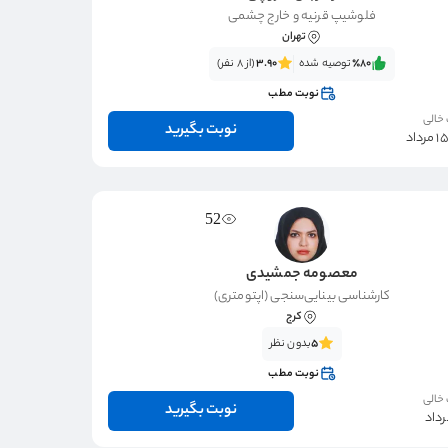
فلوشیپ قرنیه و خارج چشمی
تهران
٪80‌‌‌
توصیه شده
3.90
(از 8 نفر)
نوبت مطب
 خالی
نوبت بگیرید
52
معصومه جمشیدی
کارشناسی بینایی‌سنجی (اپتومتری)
کرج
5
بدون نظر
نوبت مطب
 خالی
نوبت بگیرید