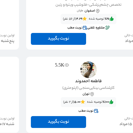
تخصص چشم‌پزشکی-فلوشیپ ویتره و رتین
اصفهان
، مارنان
٪91‌‌‌
توصیه شده
4.29
(از 56 نفر)
مشاوره تلفنی
نوبت مطب
 خالی
اولین نوبت
نوبت بگیرید
پنج‌شنبه 15 مرداد
5.5K
فاطمه احمدوند
کارشناسی بینایی‌سنجی (اپتومتری)
تهران
٪100‌‌‌
توصیه شده
5.00
(از 2 نفر)
نوبت مطب
 خالی
اولین نوبت
نوبت بگیرید
د
شنبه 17 مرداد