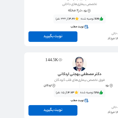
تخصص بیماری‌های داخلی
، در2 محله
یزد
٪96‌‌‌
توصیه شده
4.27
(از 332 نفر)
نوبت مطب
 خالی
نوبت بگیرید
144.5K
دکتر مصطفی بهجتی اردكانی
فوق تخصص بیماری‌های قلب کودکان
یزد
اردکان
٪98‌‌‌
توصیه شده
4.73
(از 85 نفر)
نوبت مطب
 خالی
نوبت بگیرید