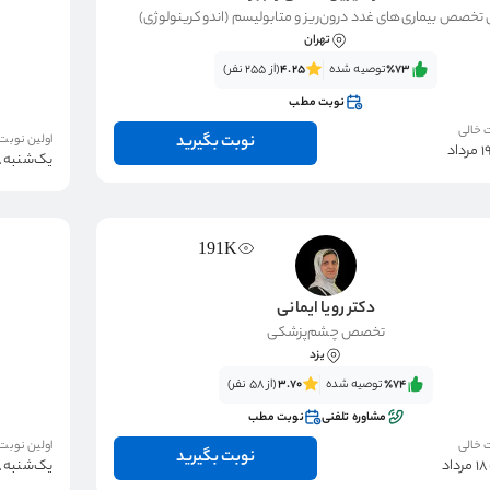
تخصص بیماری‌های غدد درون‌ریز و متابولیسم (اندوکرینولوژی)
تهران
٪73‌‌‌
توصیه شده
4.25
(از 255 نفر)
نوبت مطب
 خالی
نوبت بگیرید
اولین نوبت
یک‌شنبه 18 مرداد
191K
دکتر رویا ایمانی
تخصص چشم‌پزشکی
یزد
٪74‌‌‌
توصیه شده
3.70
(از 58 نفر)
مشاوره تلفنی
نوبت مطب
 خالی
اولین نوبت
نوبت بگیرید
د
یک‌شنبه 18 مرداد