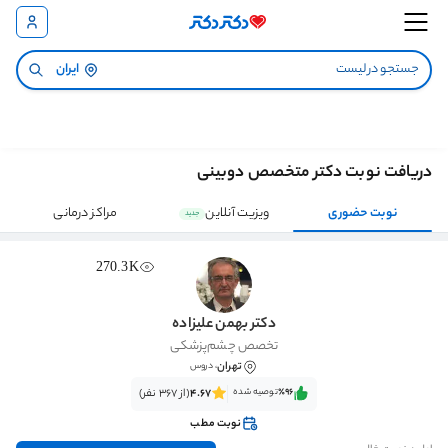
ایران
دریافت نوبت دکتر متخصص دوبینی
نوبت حضوری
ویزیت آنلاین
مراکز درمانی
جدید
270.3K
دکتر بهمن علیزاده
تخصص چشم‌پزشکی
تهران
، دروس
٪96‌‌‌
توصیه شده
4.67
(از 367 نفر)
نوبت مطب