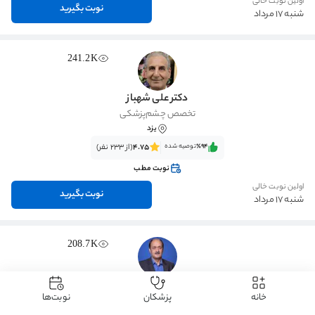
اولین نوبت خالی
نوبت بگیرید
شنبه 17 مرداد
241.2K
دکتر علی شهباز
تخصص چشم‌پزشکی
یزد
٪94‌‌‌
توصیه شده
4.75
(از 233 نفر)
نوبت مطب
اولین نوبت خالی
نوبت بگیرید
شنبه 17 مرداد
208.7K
دکتر جلال فلاح تفتی
خانه
پزشکان
نوبت‌ها
تخصص چشم‌پزشکی
یزد
، پل نواب