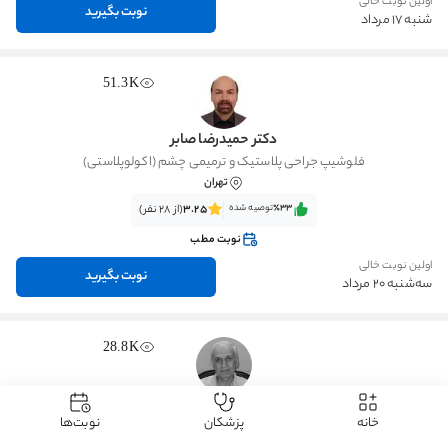
اولین نوبت خالی
نوبت بگیرید
شنبه 17 مرداد
51.3K
دکتر حمیدرضا صابر
فلوشیپ جراحی پلاستیک و ترمیمی چشم (اکولوپلاستی)
تهران
٪33‌‌‌
توصیه شده
3.25
(از 28 نفر)
نوبت مطب
اولین نوبت خالی
نوبت بگیرید
سه‌شنبه 20 مرداد
28.8K
دکتر جلیل نامور
خانه
پزشکان
نوبت‌ها
تخصص چشم‌پزشکی
شیراز
، سینما سعدی