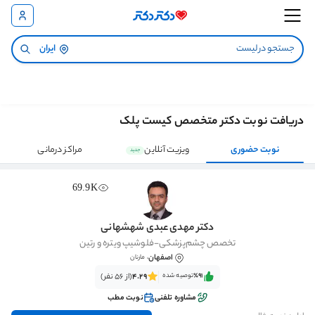
ایران
دریافت نوبت دکتر متخصص کیست پلک
نوبت حضوری
ویزیت آنلاین
مراکز درمانی
جدید
69.9K
دکتر مهدی عبدی شهشهانی
تخصص چشم‌پزشکی-فلوشیپ ویتره و رتین
اصفهان
، مارنان
٪91‌‌‌
توصیه شده
4.29
(از 56 نفر)
مشاوره تلفنی
نوبت مطب