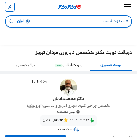
ایران
دریافت نوبت دکتر متخصص ناباروری مردان تبریز
نوبت حضوری
ویزیت آنلاین
مراکز درمانی
جدید
17.6K
دکتر محمد دادیان
تخصص جراحی کلیه، مجاری ادراری و تناسلی (اورولوژی)
تبریز
، مقصودیه
٪57‌‌‌
توصیه شده
3.94
(از 13 نفر)
نوبت مطب