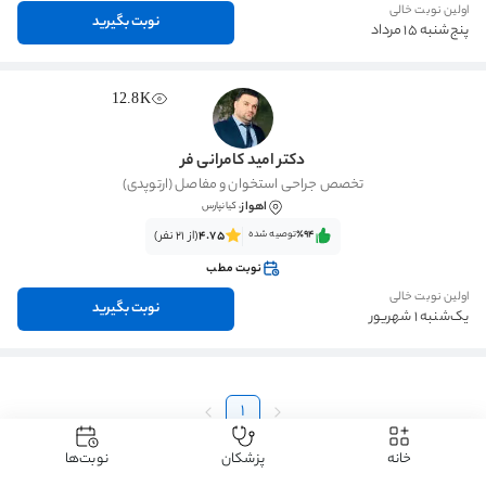
اولین نوبت خالی
نوبت بگیرید
پنج‌شنبه 15 مرداد
12.8K
دکتر امید کامرانی فر
تخصص جراحی استخوان و مفاصل (ارتوپدی)
اهواز
، کیانپارس
٪94‌‌‌
توصیه شده
4.75
(از 21 نفر)
نوبت مطب
اولین نوبت خالی
نوبت بگیرید
یک‌شنبه 1 شهریور
1
خانه
پزشکان
نوبت‌ها
دکتردکتر
دکتر ارتوپدی
دکتر پارگی مینیسک زانو
دکتر پارگی مینیسک زانو اهواز