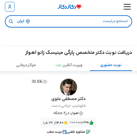
ایران
دریافت نوبت دکتر متخصص پارگی مینیسک زانو اهواز
نوبت حضوری
ویزیت آنلاین
مراکز درمانی
جدید
30.8K
دکتر مصطفی علوی
فلوشیپ جراحی دست
، در2 محله
اهواز
٪95‌‌‌
توصیه شده
4.60
(از 44 نفر)
مشاوره تلفنی
نوبت مطب