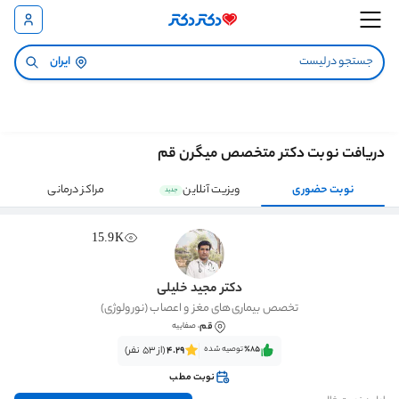
ایران
دریافت نوبت دکتر متخصص میگرن قم
نوبت حضوری
ویزیت آنلاین
مراکز درمانی
جدید
15.9K
دکتر مجید خلیلی
تخصص بیماری‌های مغز و اعصاب (نورولوژی)
قم
، صفاییه
٪85‌‌‌
توصیه شده
4.29
(از 53 نفر)
نوبت مطب