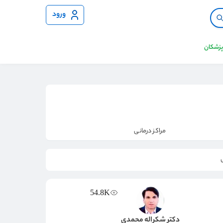
ورود
 پزشکان
مراکز درمانی
54.8K
دکتر شکراله محمدی