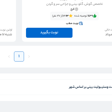
تخصص گوش، گلو، بینی و جراحی سر و گردن
کرج
٪39‌‌‌
توصیه شده
2.93
(از 47 نفر)
نوبت مطب
 خالی
اولین نوبت
نوبت بگیرید
شنبه 17 مرداد
1
 وستیبولیت بینی بر اساس شهر