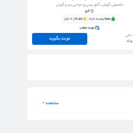
تخصص گوش، گلو، بینی و جراحی سر و گردن
کرج
٪50‌‌‌
توصیه شده
2.56
(از 17 نفر)
نوبت مطب
 خالی
نوبت بگیرید
مشاهده