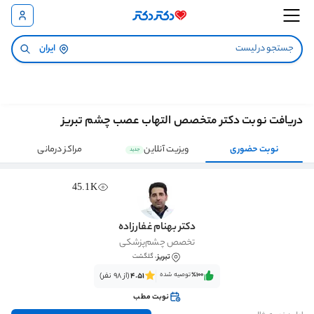
ایران
دریافت نوبت دکتر متخصص التهاب عصب چشم تبریز
نوبت حضوری
ویزیت آنلاین
مراکز درمانی
جدید
45.1K
دکتر بهنام غفارزاده
تخصص چشم‌پزشکی
تبریز
، گلگشت
٪100‌‌‌
توصیه شده
4.51
(از 98 نفر)
نوبت مطب