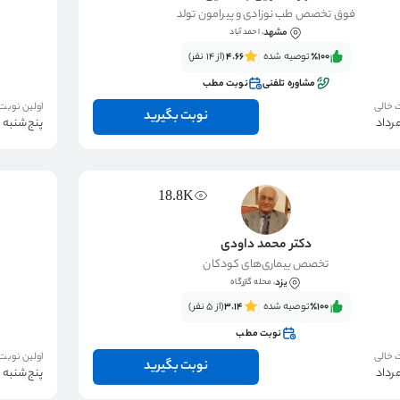
فوق تخصص طب نوزادی و پیرامون تولد
مشهد
، احمد آباد
٪100‌‌‌
توصیه شده
4.66
(از 14 نفر)
مشاوره تلفنی
نوبت مطب
 خالی
اولین نوبت
نوبت بگیرید
پنج‌شنبه 15 مرداد
18.8K
دکتر محمد داودی
تخصص بیماری‌های کودکان
یزد
، محله گازرگاه
٪100‌‌‌
توصیه شده
3.14
(از 5 نفر)
نوبت مطب
 خالی
اولین نوبت
نوبت بگیرید
پنج‌شنبه 15 مرداد